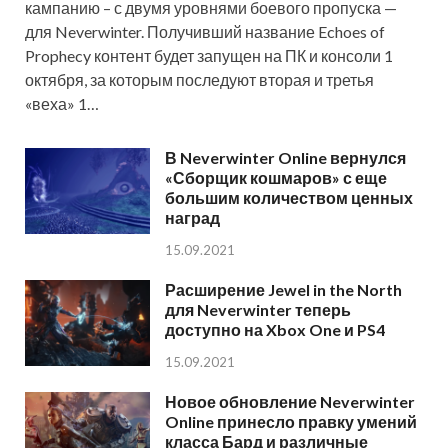
кампанию – с двумя уровнями боевого пропуска —
для Neverwinter. Получивший название Echoes of
Prophecy контент будет запущен на ПК и консоли 1
октября, за которым последуют вторая и третья
«веха» 1…
В Neverwinter Online вернулся
«Сборщик кошмаров» с еще
большим количеством ценных
наград
15.09.2021
Расширение Jewel in the North
для Neverwinter теперь
доступно на Xbox One и PS4
15.09.2021
Новое обновление Neverwinter
Online принесло правку умений
класса Бард и различные