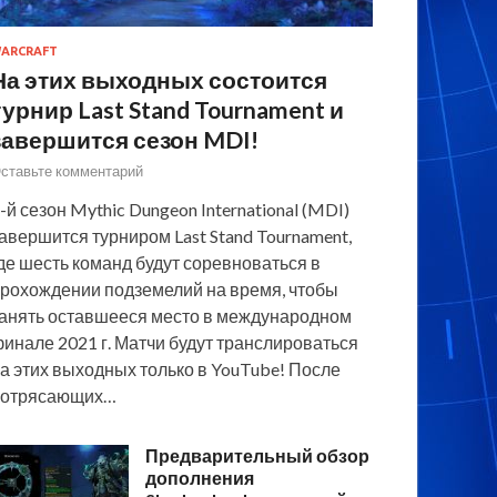
ARCRAFT
На этих выходных состоится
турнир Last Stand Tournament и
завершится сезон MDI!
ставьте комментарий
-й сезон Mythic Dungeon International (MDI)
авершится турниром Last Stand Tournament,
де шесть команд будут соревноваться в
рохождении подземелий на время, чтобы
анять оставшееся место в международном
инале 2021 г. Матчи будут транслироваться
а этих выходных только в YouTube! После
потрясающих…
Предварительный обзор
дополнения