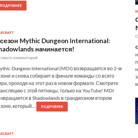
ПОДРОБНЕЕ
N
RCRAFT
О
 сезон Mythic Dungeon International:
©
hadowlands начинается!
н
тавьте комментарий
п
thic Dungeon International (MDI) возвращается во 2-м
н
зоне и снова собирает в финале команды со всего
з
ра, проходя на этот раз в новом формате. Смотрите
к
ансляцию с этой пятницы, только на YouTube! MDI
озвращается в Shadowlands в грандиозном втором
езоне, который…
ПОДРОБНЕЕ
RCRAFT