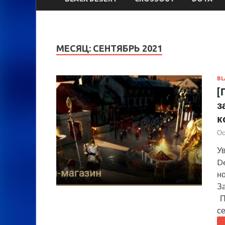
МЕСЯЦ:
СЕНТЯБРЬ 2021
BL
[
з
к
Ос
У
De
н
З
П
се