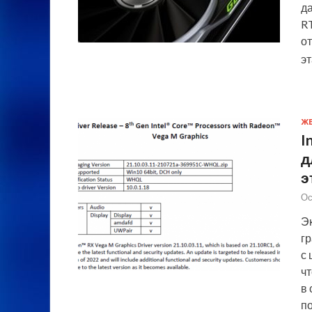
да
R
от
э
Ж
I
д
э
Ос
Э
г
с
чт
в
п