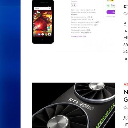
с
Ос
В
н
HI
за
S
в
Ж
N
G
Ос
Де
чт