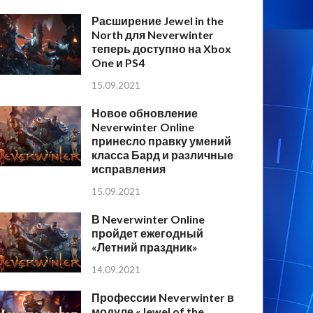
Расширение Jewel in the
North для Neverwinter
теперь доступно на Xbox
One и PS4
15.09.2021
Новое обновление
Neverwinter Online
принесло правку умений
класса Бард и различные
исправления
15.09.2021
В Neverwinter Online
пройдет ежегодный
«Летний праздник»
14.09.2021
Профессии Neverwinter в
модуле «Jewel of the