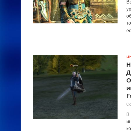
Во
ур
о
то
е
LI
Н
Д
О
и
E
Ос
В 
ин
ко