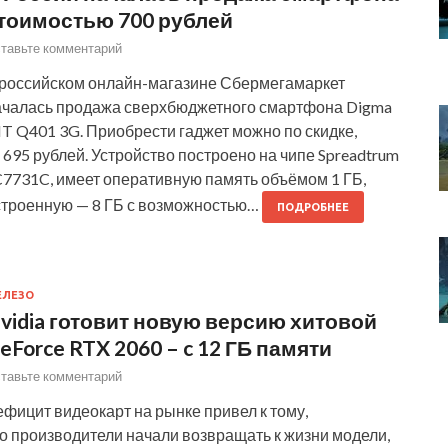
тоимостью 700 рублей
тавьте комментарий
 российском онлайн-магазине Сбермегамаркет
ачалась продажа сверхбюджетного смартфона Digma
T Q401 3G. Приобрести гаджет можно по скидке,
 695 рублей. Устройство построено на чипе Spreadtrum
C7731C, имеет оперативную память объёмом 1 ГБ,
строенную — 8 ГБ с возможностью…
ПОДРОБНЕЕ
ЕЛЕЗО
vidia готовит новую версию хитовой
eForce RTX 2060 – c 12 ГБ памяти
тавьте комментарий
фицит видеокарт на рынке привел к тому,
о производители начали возвращать к жизни модели,