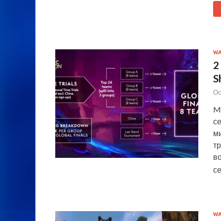
WA
2
S
Ос
My
се
ми
тр
в
с
WA