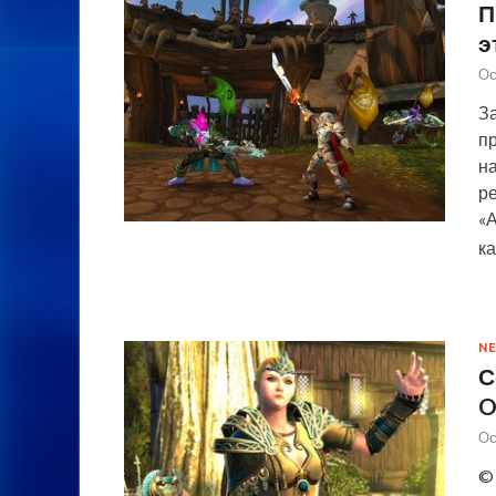
П
э
Ос
За
п
н
р
«А
ка
NE
С
O
Ос
© 