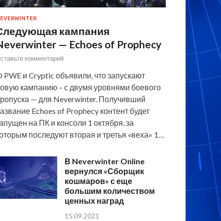
EVERWINTER
Следующая кампания
Neverwinter — Echoes of Prophecy
ставьте комментарий
 PWE и Cryptic объявили, что запускают
овую кампанию – с двумя уровнями боевого
ропуска — для Neverwinter. Получивший
азвание Echoes of Prophecy контент будет
апущен на ПК и консоли 1 октября, за
оторым последуют вторая и третья «веха» 1…
В Neverwinter Online
вернулся «Сборщик
кошмаров» с еще
большим количеством
ценных наград
15.09.2021