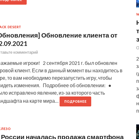
W
ACK DESERT
Обновления] Обновление клиента от
2.09.2021
О
тавьте комментарий
2
важаемые игроки! 2 сентября 2021 г. был обновлен
з
ровой клиент. Если в данный момент вы находитесь в
г
ре, то вам необходимо перезапустить игру, чтобы
п
видеть изменения. Подробнее об обновлении: ●
з
ло исправлено явление, из-за которого часть
ф
андшафта на карте мира…
ПОДРОБНЕЕ
н
ЕЛЕЗО
 России началась продажа смартфона