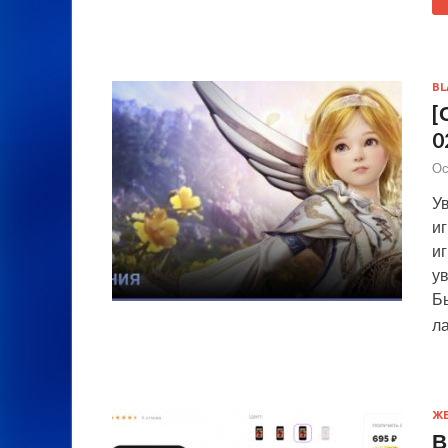
BL
[
0
Ос
У
иг
иг
у
Бы
л
Ж
В