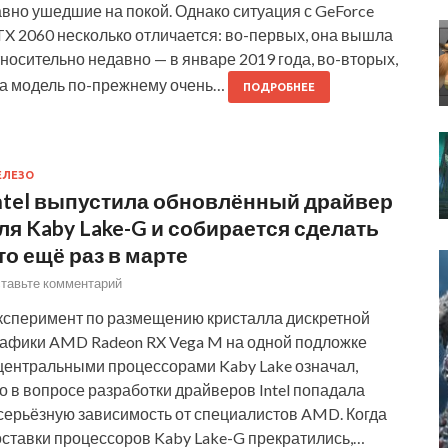
вно ушедшие на покой. Однако ситуация с GeForce
TX 2060 несколько отличается: во-первых, она вышла
носительно недавно — в январе 2019 года, во-вторых,
та модель по-прежнему очень…
ПОДРОБНЕЕ
ЕЛЕЗО
ntel выпустила обновлённый драйвер
ля Kaby Lake-G и собирается сделать
то ещё раз в марте
тавьте комментарий
ксперимент по размещению кристалла дискретной
рафики AMD Radeon RX Vega M на одной подложке
 центральными процессорами Kaby Lake означал,
о в вопросе разработки драйверов Intel попадала
 серьёзную зависимость от специалистов AMD. Когда
оставки процессоров Kaby Lake-G прекратились,…