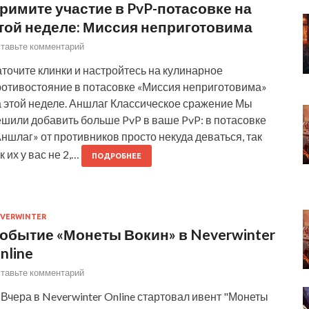
римите участие в PvP-потасовке на
той неделе: Миссия неприготовима
тавьте комментарий
точите клинки и настройтесь на кулинарное
ротивостояние в потасовке «Миссия неприготовима»
а этой неделе. Аншлаг Классическое сражение Мы
ешили добавить больше PvP в ваше PvP: в потасовке
ншлаг» от противников просто некуда деваться, так
к их у вас не 2,…
ПОДРОБНЕЕ
VERWINTER
обытие «Монеты Вокин» в Neverwinter
nline
тавьте комментарий
Вчера в Neverwinter Online стартовал ивент "Монеты