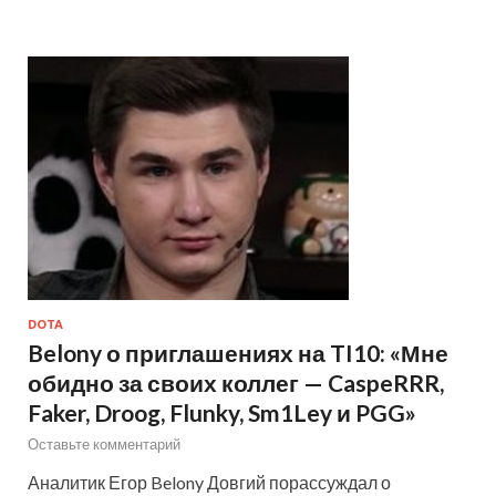
DOTA
Belony о приглашениях на TI10: «Мне
обидно за своих коллег — CaspeRRR,
Faker, Droog, Flunky, Sm1Ley и PGG»
Оставьте комментарий
Аналитик Егор Belony Довгий порассуждал о