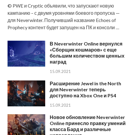
© PWE и Cryptic объявили, что запускают новую
кампанию – с двумя уровнями боевого пропуска —
для Neverwinter. Получивший название Echoes of
Prophecy контент будет запущен на ПК и консоли …
В Neverwinter Online вернулся
«Сборщик кошмаров» с еще
большим количеством ценных
наград
15.09.2021
Расширение Jewel in the North
для Neverwinter теперь
доступно на Xbox One и PS4
15.09.2021
Новое обновление Neverwinter
Online принесло правку умений
класса Бард и различные