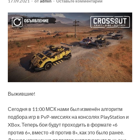
17.09.2021
-
от
admin
-
Оставьте комментарий
Выжившие!
Сегодня в 11:00 МСК нами был изменён алгоритм
подбора игр в PvP-миссиях на консолях PlayStation и
XBox. Теперь бои будут проходить в формате «6
против 6», вместо «8 против 8», как это было ранее.