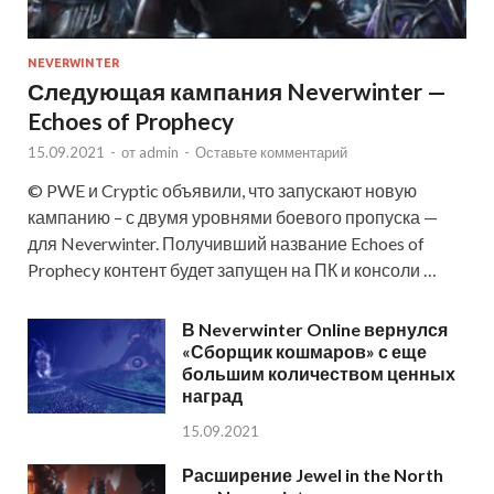
NEVERWINTER
Следующая кампания Neverwinter —
Echoes of Prophecy
15.09.2021
-
от
admin
-
Оставьте комментарий
© PWE и Cryptic объявили, что запускают новую
кампанию – с двумя уровнями боевого пропуска —
для Neverwinter. Получивший название Echoes of
Prophecy контент будет запущен на ПК и консоли …
В Neverwinter Online вернулся
«Сборщик кошмаров» с еще
большим количеством ценных
наград
15.09.2021
Расширение Jewel in the North