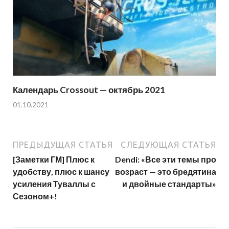
Календарь Crossout — октябрь 2021
01.10.2021
ПРЕДЫДУЩАЯ СТАТЬЯ
СЛЕДУЮЩАЯ СТАТЬЯ
[Заметки ГМ] Плюс к
Dendi: «Все эти темы про
удобству, плюс к шансу
возраст — это бредятина
усиления Туваллы с
и двойные стандарты»
Сезоном+!