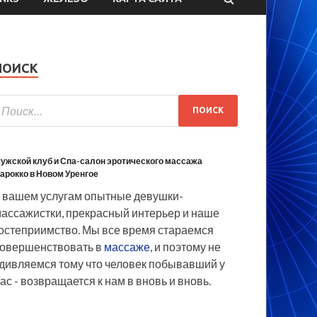
ПОИСК
ужской клуб и Спа-салон эротического массажа
арокко в Новом Уренгое
 вашем услугам опытные девушки-
ассажистки, прекрасный интерьер и наше
остеприимство. Мы все время стараемся
овершенствовать в
массаже
, и поэтому не
дивляемся тому что человек побывавший у
ас - возвращается к нам в вновь и вновь.