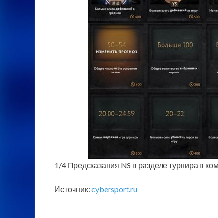
1/4 Предсказания NS в разделе турнира в ко
Источник:
cybersport.ru