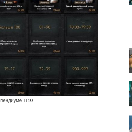
мпендиуме TI10