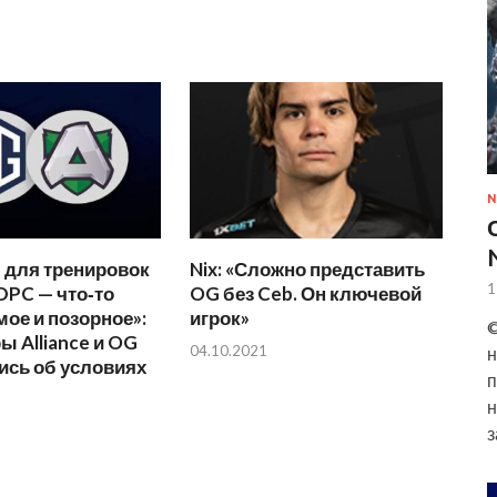
N
 для тренировок
Nix: «Сложно представить
1
DPC — что‑то
OG без Ceb. Он ключевой
ое и позорное»:
игрок»
©
 Alliance и OG
04.10.2021
н
ись об условиях
п
н
з