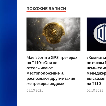
ПОХОЖИЕ ЗАПИСИ
Maelstorm о GPS‑трекерах
«Комнаты
на TI10: «Они не
по очкам 
отслеживают
немыслим
местоположение, а
менеджеры
распознают другие такие
высказал
же трекеры рядом»
на TI10
05.10.2021
05.10.2021