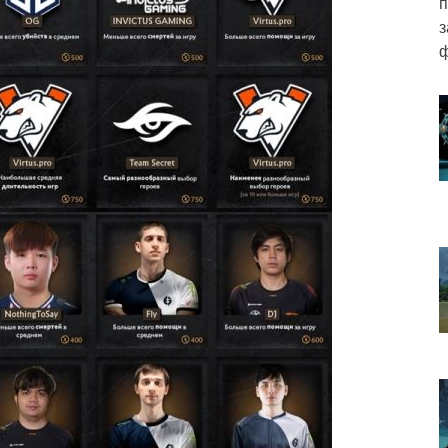
п
з
ф