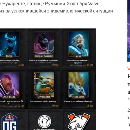
я в Бухаресте, столице Румынии. 3 октября Valve
й из-за усложнившейся эпидемиологической ситуации
W
3
2
з
г