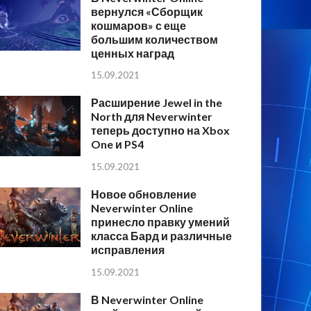
вернулся «Сборщик
кошмаров» с еще
большим количеством
ценных наград
15.09.2021
Расширение Jewel in the
North для Neverwinter
теперь доступно на Xbox
One и PS4
15.09.2021
Новое обновление
Neverwinter Online
принесло правку умений
класса Бард и различные
исправления
15.09.2021
В Neverwinter Online