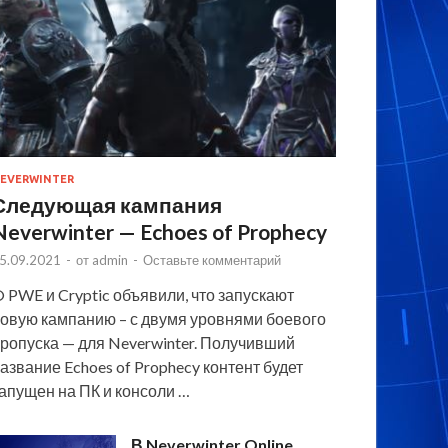
EVERWINTER
Следующая кампания
Neverwinter — Echoes of Prophecy
5.09.2021
-
от
admin
-
Оставьте комментарий
 PWE и Cryptic объявили, что запускают
овую кампанию – с двумя уровнями боевого
ропуска — для Neverwinter. Получивший
азвание Echoes of Prophecy контент будет
апущен на ПК и консоли …
В Neverwinter Online