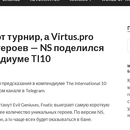
т турнир, а Virtus.pro
героев — NS поделился
диуме TI10
М
Б
К
предсказания в компендиуме The International 10
м
ом канале в Telegram.
г
с
нут Evil Geniuses, Fnatic выиграет самую короткую
у
ьшее количество уникальных героев. По версии NS,
н
n, а Io чаще всех будет оказываться в бане.