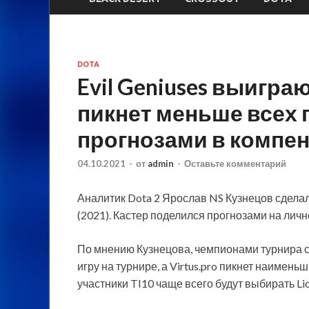
DOTA
Evil Geniuses выиграю
пикнет меньше всех 
прогнозами в компен
04.10.2021
-
от
admin
-
Оставьте комментарий
Аналитик Dota 2 Ярослав NS Кузнецов сделал 
(2021). Кастер поделился прогнозами на личн
По мнению Кузнецова, чемпионами турнира ста
игру на турнире, а Virtus.pro пикнет наимен
участники TI10 чаще всего будут выбирать Lio