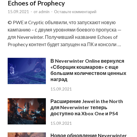
Echoes of Prophecy
15.09.2021
-
от
admin
-
Оставьте комментарий
© PWE и Cryptic объявили, что запускают новую
кампанию – с двумя уровнями боевого пропуска —
для Neverwinter. Получивший название Echoes of
Prophecy контент будет запущен на ПК и консоли …
В Neverwinter Online вернулся
«Сборщик кошмаров» с еще
большим количеством ценных
наград
15.09.2021
Расширение Jewel in the North
для Neverwinter теперь
доступно на Xbox One и PS4
15.09.2021
Новое обновление Neverwinter