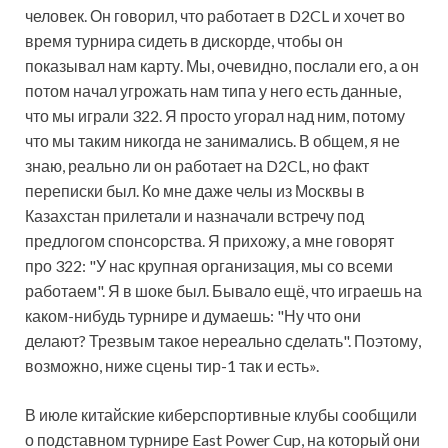
человек. Он говорил, что работает в D2CL и хочет во
время турнира сидеть в дискорде, чтобы он
показывал нам карту. Мы, очевидно, послали его, а он
потом начал угрожать нам типа у него есть данные,
что мы играли 322. Я просто угорал над ним, потому
что мы таким никогда не занимались. В общем, я не
знаю, реально ли он работает на D2CL, но факт
переписки был. Ко мне даже челы из Москвы в
Казахстан прилетали и назначали встречу под
предлогом спонсорства. Я прихожу, а мне говорят
про 322: "У нас крупная организация, мы со всеми
работаем". Я в шоке был. Бывало ещё, что играешь на
каком-нибудь турнире и думаешь: "Ну что они
делают? Трезвым такое нереально сделать". Поэтому,
возможно, ниже сцены тир-1 так и есть».
В июле китайские киберспортивные клубы сообщили
о подставном турнире East Power Cup, на который они