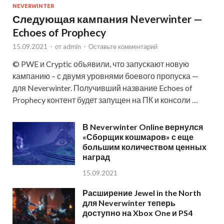
NEVERWINTER
Следующая кампания Neverwinter —
Echoes of Prophecy
15.09.2021
-
от
admin
-
Оставьте комментарий
© PWE и Cryptic объявили, что запускают новую
кампанию – с двумя уровнями боевого пропуска —
для Neverwinter. Получивший название Echoes of
Prophecy контент будет запущен на ПК и консоли …
В Neverwinter Online вернулся
«Сборщик кошмаров» с еще
большим количеством ценных
наград
15.09.2021
Расширение Jewel in the North
для Neverwinter теперь
доступно на Xbox One и PS4