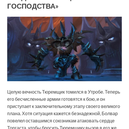
ГОСПОДСТВА»
Целую вечность Тюремщик томился в Утробе. Теперь
его бесчисленные армии готовятся к бою, и он
приступает к заключительному этапу своего великого
плана. Хотя ситуация кажется безнадежной, Болвар
повелел оставшимся союзникам атаковать сердце
Торгаста, чтобы бросить Тюремщику вызов в его же