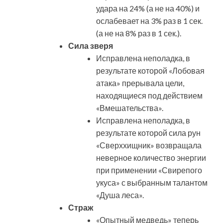
удара на 24% (а не на 40%) и
ослабевает на 3% раз в 1 сек.
(а не на 8% раз в 1 сек.).
Сила зверя
Исправлена неполадка, в
результате которой «Лобовая
атака» прерывала цели,
находящиеся под действием
«Вмешательства».
Исправлена неполадка, в
результате которой сила рун
«Сверххищник» возвращала
неверное количество энергии
при применении «Свирепого
укуса» с выбранным талантом
«Душа леса».
Страж
«Опытный медведь» теперь