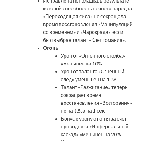
Исправлена неполадка, в результате
которой способность ночного народца
«Переходящая сила» не сокращала
время восстановления «Манипуляций
со временем» и «Чарокрада», если
был выбран талант «Клептомания».
Огонь
Урон от «Огненного столба»
уменьшен на 10%.
Урон от таланта «Огненный
след» уменьшен на 10%.
Талант «Разжигание» теперь
сокращает время
восстановления «Возгорания»
не на 1,5, а на 1 сек.
Бонус к урону от огня за счет
проводника «Инфернальный
каскад» уменьшен на 20%.