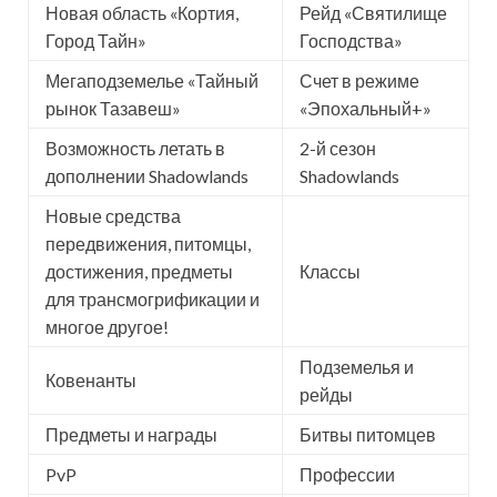
Новая область «Кортия,
Рейд «Святилище
Город Тайн»
Господства»
Мегаподземелье «Тайный
Счет в режиме
рынок Тазавеш»
«Эпохальный+»
Возможность летать в
2-й сезон
дополнении Shadowlands
Shadowlands
Новые средства
передвижения, питомцы,
достижения, предметы
Классы
для трансмогрификации и
многое другое!
Подземелья и
Ковенанты
рейды
Предметы и награды
Битвы питомцев
PvP
Профессии