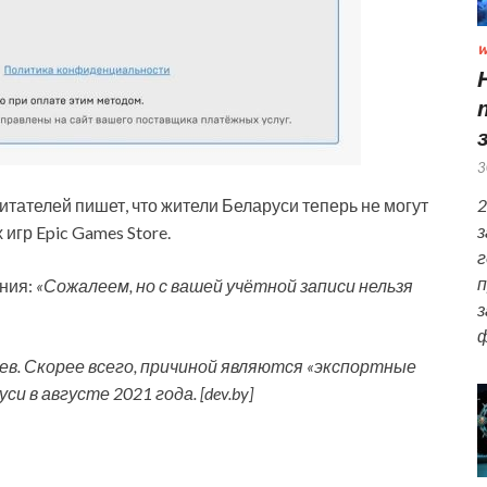
W
3
2
итателей пишет, что жители Беларуси теперь не могут
з
игр Epic Games Store.
г
п
ения:
«Сожалеем, но с вашей учётной записи нельзя
з
ф
ев. Скорее всего, причиной являются «экспортные
 в августе 2021 года. [dev.by]