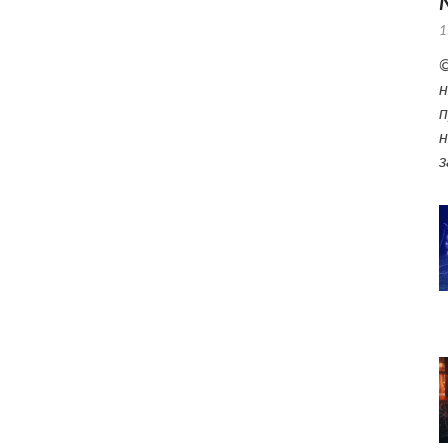
1
©
н
п
н
з