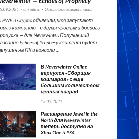
Neverwinter — Echoes of Prophecy
5.09.2021
-
от
admin
-
Оставьте комментарий
 PWE и Cryptic объявили, что запускают
овую кампанию – с двумя уровнями боевого
ропуска — для Neverwinter. Получивший
азвание Echoes of Prophecy контент будет
апущен на ПК и консоли …
В Neverwinter Online
вернулся «Сборщик
кошмаров» с еще
большим количеством
ценных наград
15.09.2021
Расширение Jewel in the
North для Neverwinter
теперь доступно на
Xbox One и PS4