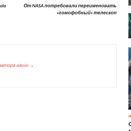
ola
От NASA потребовали переименовать
«гомофобный» телескоп
автора admin →
N