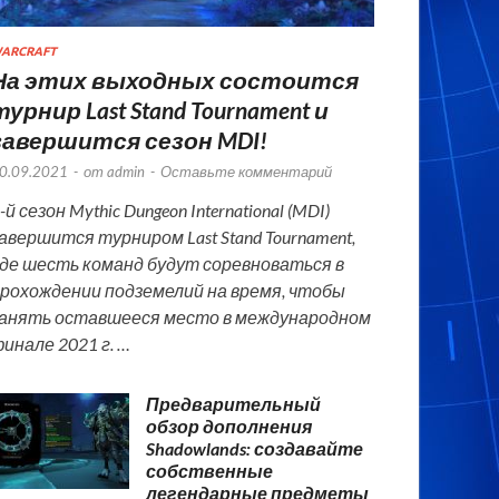
ARCRAFT
На этих выходных состоится
турнир Last Stand Tournament и
завершится сезон MDI!
0.09.2021
-
от
admin
-
Оставьте комментарий
-й сезон Mythic Dungeon International (MDI)
авершится турниром Last Stand Tournament,
де шесть команд будут соревноваться в
рохождении подземелий на время, чтобы
анять оставшееся место в международном
инале 2021 г. …
Предварительный
обзор дополнения
Shadowlands: создавайте
собственные
легендарные предметы