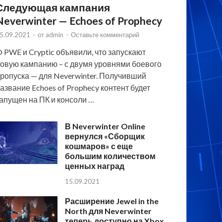
Следующая кампания
Neverwinter — Echoes of Prophecy
5.09.2021
-
от
admin
-
Оставьте комментарий
 PWE и Cryptic объявили, что запускают
овую кампанию – с двумя уровнями боевого
ропуска — для Neverwinter. Получивший
азвание Echoes of Prophecy контент будет
апущен на ПК и консоли …
В Neverwinter Online
вернулся «Сборщик
кошмаров» с еще
большим количеством
ценных наград
15.09.2021
Расширение Jewel in the
North для Neverwinter
теперь доступно на Xbox