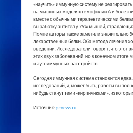
«научить» иммунную систему не реагировать
на мышиных моделях гемофилии А и болезн
вместе с обычными терапевтическими белкам
выработку антител у 75% мышей, страдающи
Помпе авторы также заметили значительно б
лекарственные белки. Оба метода лечения 
введении. Исследователи говорят, что этот 
этих двух заболеваний, но в конечном итоге
и аутоиммунных расстройств.
Сегодня иммунная система становится едва 
исследований, и, может быть, работы выпол
нибудь станут теми «кирпичиками», из котор
Источник:
pcnews.ru