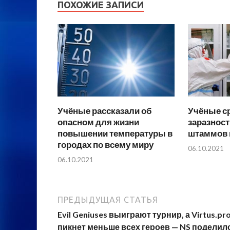
ПОХОЖИЕ ЗАПИСИ
Учёные рассказали об
Учёные с
опасном для жизни
заразнос
повышении температуры в
штаммов 
городах по всему миру
06.10.2021
06.10.2021
ПРЕДЫДУЩАЯ СТАТЬЯ
Evil Geniuses выиграют турнир, а Virtus.pr
пикнет меньше всех героев — NS поделил