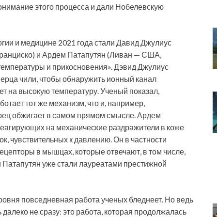
 понимание этого процесса и дали Нобелевскую
гии и медицине 2021 года стали Давид Джулиус
ранциско) и Ардем Патапутян (Ливан — США,
 температуры и прикосновения». Дэвид Джулиус
перца чили, чтобы обнаружить ионный канал
ет на высокую температуру. Ученый показал,
отает тот же механизм, что и, например,
ерец обжигает в самом прямом смысле. Ардем
реагирующих на механические раздражители в коже
ток, чувствительных к давлению. Он в частности
ецепторы в мышцах, которые отвечают, в том числе,
и Патапутян уже стали лауреатами престижной
ровня повседневная работа ученых бледнеет. Но ведь
 далеко не сразу: это работа, которая продолжалась