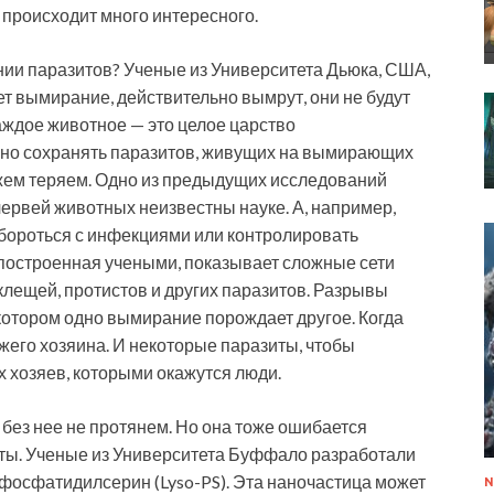
и происходит много интересного.
нии паразитов? Ученые из Университета Дьюка, США,
ет вымирание, действительно вымрут, они не будут
аждое животное — это целое царство
нно сохранять паразитов, живущих на вымирающих
ожем теряем. Одно из предыдущих исследований
червей животных неизвестны науке. А, например,
бороться с инфекциями или контролировать
построенная учеными, показывает сложные сети
клещей, протистов и других паразитов. Разрывы
и котором одно вымирание порождает другое. Когда
жего хозяина. И некоторые паразиты, чтобы
х хозяев, которыми окажутся люди.
без нее не протянем. Но она тоже ошибается
аты. Ученые из Университета Буффало разработали
фосфатидилсерин (Lyso-PS). Эта наночастица может
N