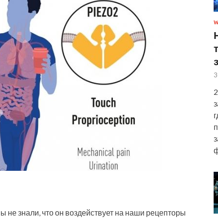
W
3
2
з
г
п
з
ф
мы не знали, что он воздействует на наши рецепторы