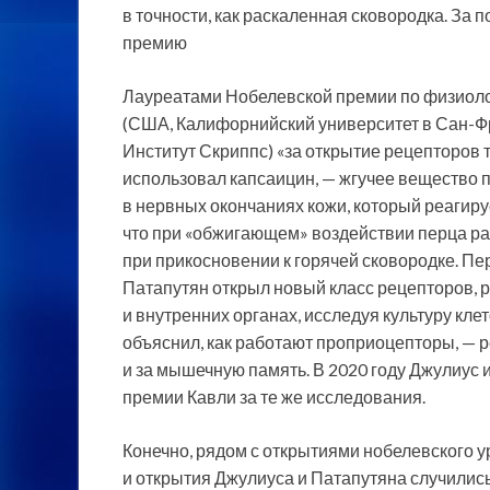
в точности, как раскаленная сковородка. За
премию
Лауреатами Нобелевской премии по физиоло
(США, Калифорнийский университет в Сан-Ф
Институт Скриппс) «за открытие рецепторов
использовал капсаицин, — жгучее вещество 
в нервных окончаниях кожи, который реагиру
что при «обжигающем» воздействии перца раб
при прикосновении к горячей сковородке. П
Патапутян открыл новый класс рецепторов, 
и внутренних органах, исследуя культуру кле
объяснил, как работают проприоцепторы, — р
и за мышечную память. В 2020 году Джулиус 
премии Кавли за те же исследования.
Конечно, рядом с открытиями нобелевского у
и открытия Джулиуса и Патапутяна случились