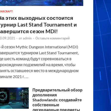
ARCRAFT
На этих выходных состоится
турнир Last Stand Tournament и
завершится сезон MDI!
0.09.2021
-
от
admin
-
Оставьте комментарий
-й сезон Mythic Dungeon International (MDI)
авершится турниром Last Stand Tournament,
де шесть команд будут соревноваться в
рохождении подземелий на время, чтобы
анять оставшееся место в международном
инале 2021 г. …
Предварительный обзор
дополнения
Shadowlands: создавайте
собственные
легендарные предметы