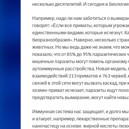
несколько десятилетий. И сегодня в биологи
Например, надо ли нам заботиться о вымира
говорят: «Если все приматы, которым угрожа
единственными видами, которые исчезнут. К
биоразнообразия». Наверно, несколько стра
животных. Но мы ведь даже не знаем, что м
показало, что от 85% до 95% паразитических 
кишечные паразиты могут помочь организму 
аутоиммунные расстройства. Новая модель, 
взаимодействий 213 приматов и 763 червей, 
связей в этой сети могут вызвать каскад, пр
хозяин-примат исчезает, паразиты ищут похо
предотвратить вымирание, могут найти новы
Иммунная система нас защищает, и долго мы 
и атакует, например, лекарственные препар
наночастицу на основе жирной кислоты лизо