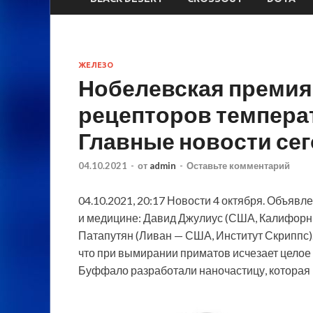
ЖЕЛЕЗО
Нобелевская премия
рецепторов темпера
Главные новости се
04.10.2021
-
от
admin
-
Оставьте комментарий
04.10.2021, 20:17 Новости 4 октября. Объя
и медицине: Давид Джулиус (США, Калифорн
Патапутян (Ливан — США, Институт Скриппс)
что при вымирании
приматов исчезает целое
Буффало разработали наночастицу, которая 