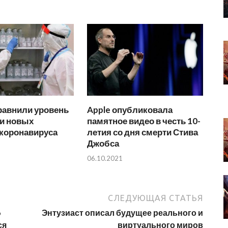
равнили уровень
Apple опубликовала
ти новых
памятное видео в честь 10-
коронавируса
летия со дня смерти Стива
Джобса
06.10.2021
СЛЕДУЮЩАЯ СТАТЬЯ
o
Энтузиаст описал будущее реального и
ся
виртуального миров