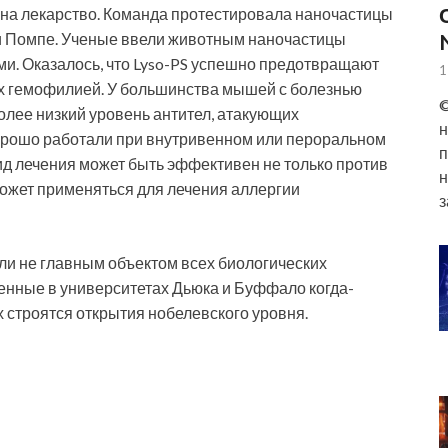
 на лекарство. Команда протестировала наночастицы
и Помпе. Ученые ввели животным наночастицы
и. Оказалось, что Lyso-PS успешно предотвращают
1
х гемофилией. У большинства мышей с болезнью
©
олее низкий уровень антител, атакующих
н
хорошо работали при внутривенном или пероральном
п
вид лечения может быть эффективен не только против
н
 может применяться для лечения аллергии
з
ли не главным объектом всех биологических
ненные в университетах Дьюка и Буффало когда-
ых строятся открытия нобелевского уровня.