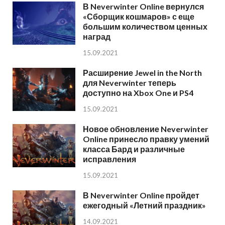
В Neverwinter Online вернулся
«Сборщик кошмаров» с еще
большим количеством ценных
наград
15.09.2021
Расширение Jewel in the North
для Neverwinter теперь
доступно на Xbox One и PS4
15.09.2021
Новое обновление Neverwinter
Online принесло правку умений
класса Бард и различные
исправления
15.09.2021
В Neverwinter Online пройдет
ежегодный «Летний праздник»
14.09.2021