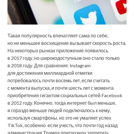
Такая популярность впечатляет сама по себе,
но не
меньшее восхищение вызывает скорость роста.
На некоторых рынках приложение появилось
в 2017 году, но широкодоступным оно стало только
в 2018 году. Для сравнения: Instagram
для достижения миллиардной отметки
потребовалось почти восемь лет, если считать
с момента выпуска, и почти шесть лет с момента
приобретения гигантом социальных сетей Facebook
в 2012 году. Конечно, тогда интернет был меньше,
и гораздо меньше людей подключалось к нему,
используя смартфоны, но это не умаляет успех
TikTok, особенно если учесть, что почти год назад
администрация Трампа пригрозила запретить