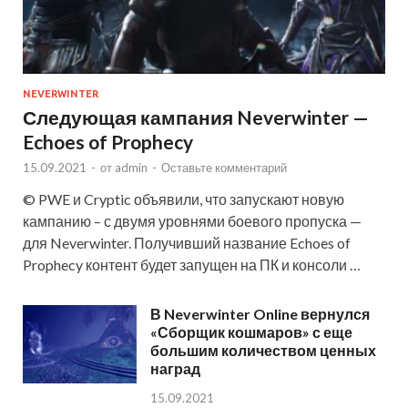
NEVERWINTER
Следующая кампания Neverwinter —
Echoes of Prophecy
15.09.2021
-
от
admin
-
Оставьте комментарий
© PWE и Cryptic объявили, что запускают новую
кампанию – с двумя уровнями боевого пропуска —
для Neverwinter. Получивший название Echoes of
Prophecy контент будет запущен на ПК и консоли …
В Neverwinter Online вернулся
«Сборщик кошмаров» с еще
большим количеством ценных
наград
15.09.2021